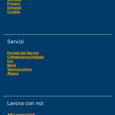
Responsabile
Privacy
Intranet
per
Credits
la
protezione
dei
dati
Servizi
Portale dei Servizi
Cittadinanza Digitale
Iris
Baris
Venezia Unica
Altana
Lavora con noi
Albo consulenti