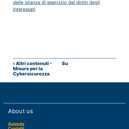
delle istanze di esercizio dei diritti degli
interessati
Link
‹
Altri contenuti -
Su
di
Misure per la
Cybersicurezza
attraversamento
del
book
per
Altri
About us
contenuti
-
Azienda
Contatti