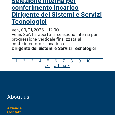
Selezione interna per
conferimento incarico
Dirigente dei Sistemi e Servizi
Tecnologici
Ven, 09/01/2026 - 12:00
Venis SpA ha aperto la selezione
interna per
progressione verticale finalizzata al
conferimento dell’incarico di
Dirigente dei Sistemi e Servizi Tecnologici
Paginazione
Pagina
1
Pagina
2
Pagina
3
Pagina
4
Pagina
5
Pagina
6
Pagina
7
Pagina
8
Pagina
9
Pagina
10
…
attuale
Pagina
››
Ultima
Ultima »
successiva
pagina
About us
Azienda
Contatti