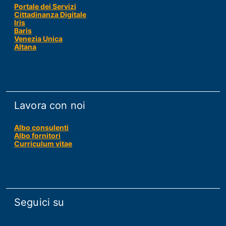
Portale dei Servizi
Cittadinanza Digitale
Iris
Baris
Venezia Unica
Altana
Lavora con noi
Albo consulenti
Albo fornitori
Curriculum vitae
Seguici su