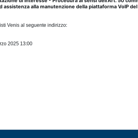
azione di interesse - Procedura ai sensi dell’Art. 50 com
ed assistenza alla manutenzione della piattaforma VoIP de
isti Venis al seguente indirizzo:
arzo 2025 13:00