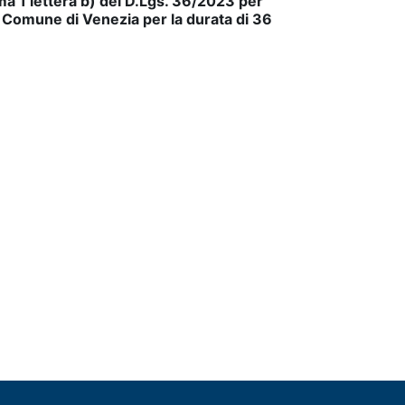
ma 1 lettera b) del D.Lgs. 36/2023 per
l Comune di Venezia per la durata di 36