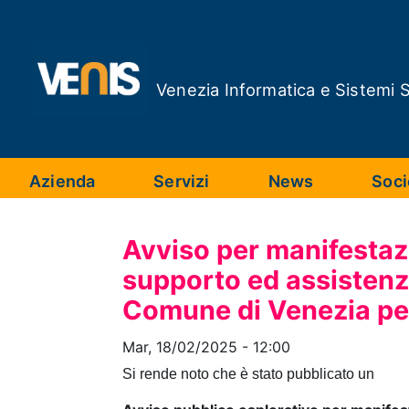
Salta
al
contenuto
principale
Venezia Informatica e Sistemi S
Azienda
Servizi
News
Soci
Avviso per manifestazi
supporto ed assistenz
Comune di Venezia per
Mar, 18/02/2025 - 12:00
Si rende noto che è stato pubblicato un