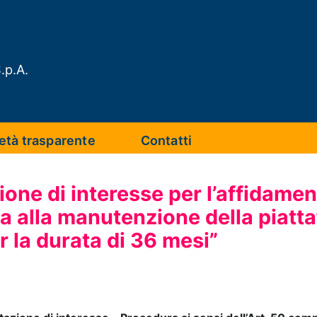
.p.A.
età trasparente
Contatti
one di interesse per l’affidament
a alla manutenzione della piatt
 la durata di 36 mesi”