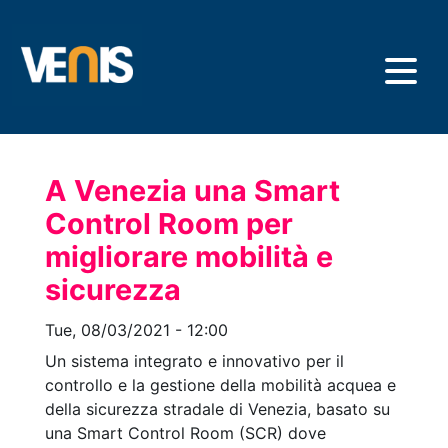
Skip
to
main
content
A Venezia una Smart
Control Room per
migliorare mobilità e
sicurezza
Tue, 08/03/2021 - 12:00
Un sistema integrato e innovativo per il
controllo e la gestione della mobilità acquea e
della sicurezza stradale di Venezia, basato su
una Smart Control Room (SCR) dove