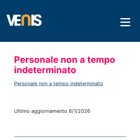
Skip
to
main
content
Personale non a tempo
indeterminato
Personale non a tempo indeterminato
Ultimo aggiornamento 8/1/2026