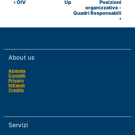
Book
‹
OIV
Up
Posizioni
traversal
organizzative -
Quadri Responsabili
links
›
for
Personale
non
a
tempo
About us
indeterminato
Azienda
Contatti
Privacy
Intranet
Credits
Servizi