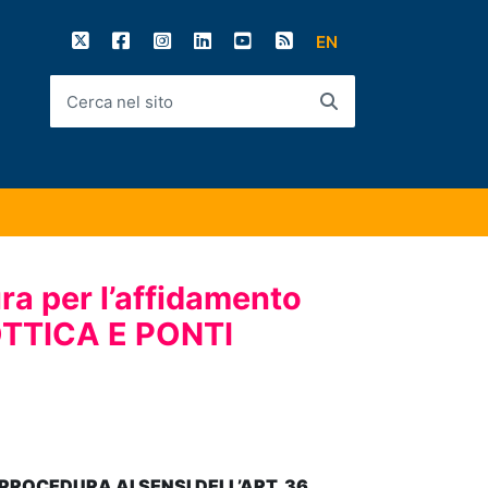
Twitter
Facebook
Instagram
Linkedin
Youtube
RSS
lingua
EN
attiva:
Cerca nel sito
ra per l’affidamento
OTTICA E PONTI
ROCEDURA AI SENSI DELL’ART. 36