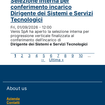
Selezione interna per
conferimento incarico
Dirigente dei Sistemi e Servizi
Tecnologici
Fri, 01/09/2026 - 12:00
Venis SpA ha aperto la selezione
interna per
progressione verticale finalizzata al
conferimento dell’incarico di
Dirigente dei Sistemi e Servizi Tecnologici
Pagination
Current
1
Page
2
Page
3
Page
4
Page
5
Page
6
Page
7
Page
8
Page
9
Page
10
…
page
Next
››
Last
Ultima »
page
page
About us
Azienda
Contatti