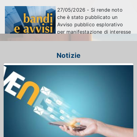
27/05/2026 - Si rende noto
che è stato pubblicato un
Avviso pubblico esplorativo
per manifestazione di interesse
– Procedura ai sensi dell’Art. 50
comma 1 lettera c) del D.Lgs. 36/2023 – per
l’affidamento tramite procedura negoziata per la
Notizie
“Fornitura con posa in opera dell’Estensione del
Sistema di Videosorveglianza Urbana del Comune di
Venezia” L'avviso è disponibile sulla piattaforma
acquisti Venis al ...